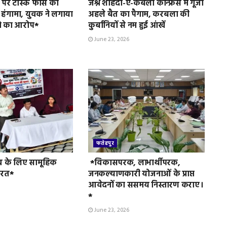
पर टास्क फोर्स की
जश्ने शोहदा-ए-कर्बला कॉन्फ्रेंस में गूंजा
 हंगामा, युवक ने लगाया
अहले बैत का पैगाम, करबला की
े का आरोप*
कुर्बानियों से नम हुई आंखें
June 23, 2026
फतेहपुर
व के लिए सामूहिक
*विकासपरक, लाभार्थीपरक,
ुरत*
जनकल्याणकारी योजनाओं के प्राप्त
आवेदनों का ससमय निस्तारण कराए।
*
June 23, 2026