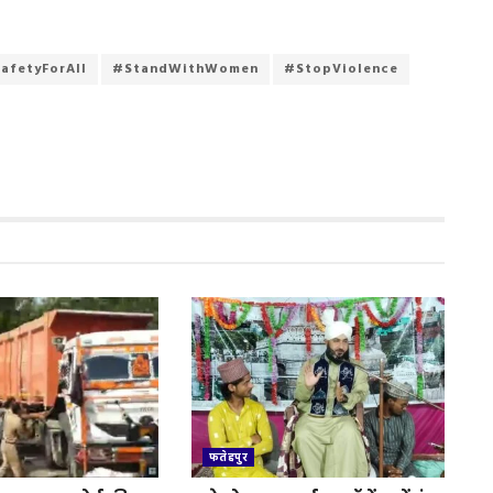
afetyForAll
#StandWithWomen
#StopViolence
फतेहपुर