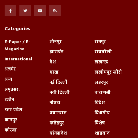
Categories
E-Paper / E-
जौनपुर
रामपुर
Magazine
झारखंड
रायबरेली
International
देश
लखनऊ
अजमेर
धाता
लखीमपुर खीरी
अन्य
नई दिल्ली
लहरपुर
अमृतसर:
नयी दिल्ली
वाराणसी
उज्जैन
नोएडा
विदेश
उत्तर प्रदेश
प्रयागराज
विभागीय
कानपुर
फतेहपुर
विशेष
कोरबा
बांग्लादेश
शाहबाद