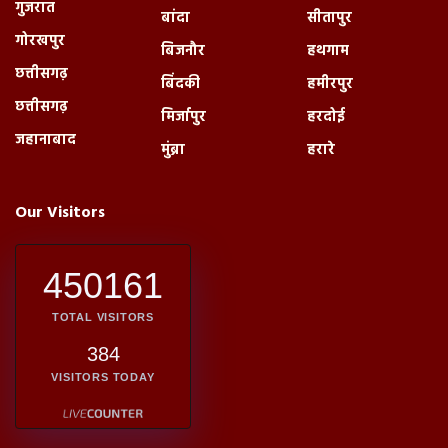
गुजरात
बांदा
सीतापुर
गोरखपुर
बिजनौर
हथगाम
छत्तीसगढ़
बिंदकी
हमीरपुर
छत्तीसगढ़
मिर्जापुर
हरदोई
जहानाबाद
मुंब्रा
हरारे
Our Visitors
450161
TOTAL VISITORS
384
VISITORS TODAY