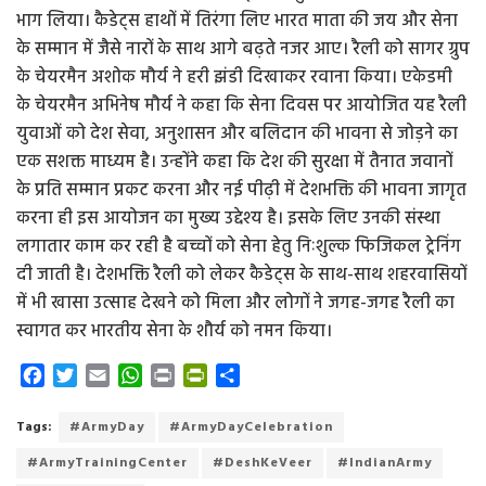
भाग लिया। कैडेट्स हाथों में तिरंगा लिए भारत माता की जय और सेना
के सम्मान में जैसे नारों के साथ आगे बढ़ते नजर आए। रैली को सागर ग्रुप
के चेयरमैन अशोक मौर्य ने हरी झंडी दिखाकर रवाना किया। एकेडमी
के चेयरमैन अभिनेष मौर्य ने कहा कि सेना दिवस पर आयोजित यह रैली
युवाओं को देश सेवा, अनुशासन और बलिदान की भावना से जोड़ने का
एक सशक्त माध्यम है। उन्होंने कहा कि देश की सुरक्षा में तैनात जवानों
के प्रति सम्मान प्रकट करना और नई पीढ़ी में देशभक्ति की भावना जागृत
करना ही इस आयोजन का मुख्य उद्देश्य है। इसके लिए उनकी संस्था
लगातार काम कर रही है बच्चों को सेना हेतु निःशुल्क फिजिकल ट्रेनिंग
दी जाती है। देशभक्ति रैली को लेकर कैडेट्स के साथ-साथ शहरवासियों
में भी खासा उत्साह देखने को मिला और लोगों ने जगह-जगह रैली का
स्वागत कर भारतीय सेना के शौर्य को नमन किया।
F
T
E
W
P
P
S
a
w
m
h
r
r
h
c
i
a
a
i
i
a
Tags:
#ArmyDay
#ArmyDayCelebration
e
t
i
t
n
n
r
#ArmyTrainingCenter
#DeshKeVeer
#IndianArmy
b
t
l
s
t
t
e