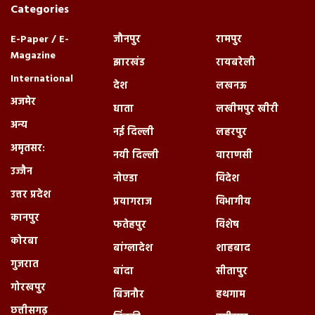
Categories
E-Paper / E-
जौनपुर
रामपुर
Magazine
झारखंड
रायबरेली
International
देश
लखनऊ
अजमेर
धाता
लखीमपुर खीरी
अन्य
नई दिल्ली
लहरपुर
अमृतसर:
नयी दिल्ली
वाराणसी
उज्जैन
नोएडा
विदेश
उत्तर प्रदेश
प्रयागराज
विभागीय
कानपुर
फतेहपुर
विशेष
कोरबा
बांग्लादेश
शाहबाद
गुजरात
बांदा
सीतापुर
गोरखपुर
बिजनौर
हथगाम
छत्तीसगढ़