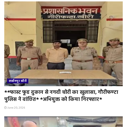
लखीमपुर खीरी
**फास्ट फूड दुकान से नगदी चोरी का खुलासा, गौरीफण्टा
पुलिस ने वांछित* *अभियुक्त को किया गिरफ्तार*
June 20, 2026