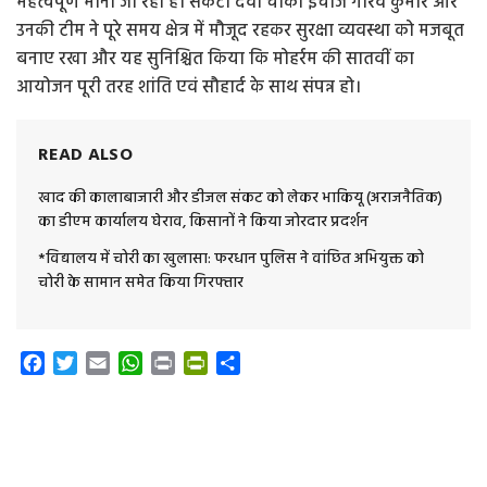
महत्वपूर्ण मानी जा रही है। संकटा देवी चौकी इंचार्ज गौरव कुमार और
उनकी टीम ने पूरे समय क्षेत्र में मौजूद रहकर सुरक्षा व्यवस्था को मजबूत
बनाए रखा और यह सुनिश्चित किया कि मोहर्रम की सातवीं का
आयोजन पूरी तरह शांति एवं सौहार्द के साथ संपन्न हो।
READ ALSO
खाद की कालाबाजारी और डीजल संकट को लेकर भाकियू (अराजनैतिक)
का डीएम कार्यालय घेराव, किसानों ने किया जोरदार प्रदर्शन
*विद्यालय में चोरी का खुलासा: फरधान पुलिस ने वांछित अभियुक्त को
चोरी के सामान समेत किया गिरफ्तार
F
T
E
W
P
P
S
a
w
m
h
r
r
h
c
i
a
a
i
i
a
e
t
i
t
n
n
r
b
t
l
s
t
t
e
o
e
A
F