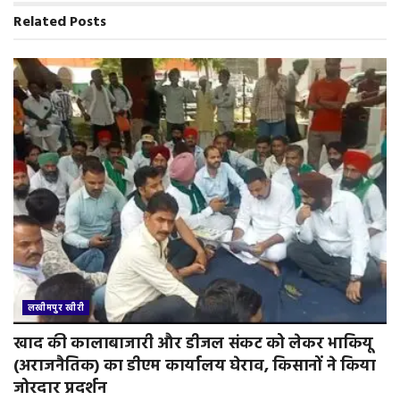
o
r
p
r
Related
Posts
k
p
i
e
n
d
l
y
लखीमपुर खीरी
खाद की कालाबाजारी और डीजल संकट को लेकर भाकियू
(अराजनैतिक) का डीएम कार्यालय घेराव, किसानों ने किया
जोरदार प्रदर्शन